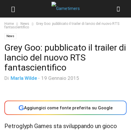
Home
News
Grey Goo: pubblicato il trailer di lancio del nuovo RTS
fantascientifico
News
Grey Goo: pubblicato il trailer di
lancio del nuovo RTS
fantascientifico
Di
Marla Wilde
-
19 Gennaio 2015
G
Aggiungici come fonte preferita su Google
Petroglyph Games sta sviluppando un gioco