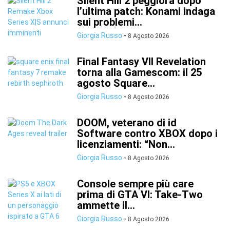
Silent Hill 2 peggiora dopo
l’ultima patch: Konami indaga
sui problemi...
Giorgia Russo
-
8 Agosto 2026
Final Fantasy VII Revelation
torna alla Gamescom: il 25
agosto Square...
Giorgia Russo
-
8 Agosto 2026
DOOM, veterano di id
Software contro XBOX dopo i
licenziamenti: “Non...
Giorgia Russo
-
8 Agosto 2026
Console sempre più care
prima di GTA VI: Take-Two
ammette il...
Giorgia Russo
-
8 Agosto 2026