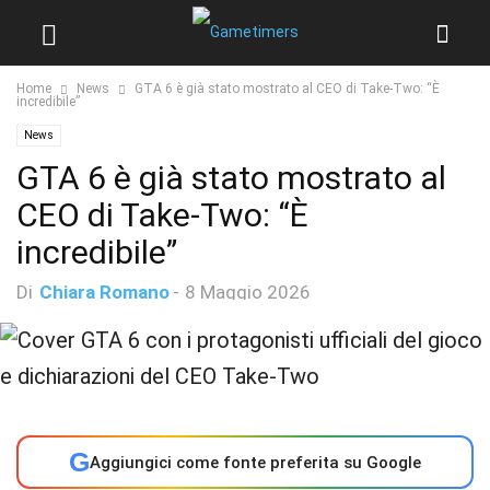
Home
News
GTA 6 è già stato mostrato al CEO di Take-Two: “È
incredibile”
News
GTA 6 è già stato mostrato al
CEO di Take-Two: “È
incredibile”
Di
Chiara Romano
-
8 Maggio 2026
G
Aggiungici come fonte preferita su Google