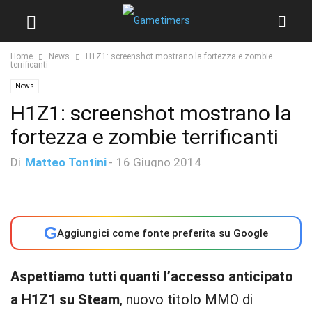
Home
News
H1Z1: screenshot mostrano la fortezza e zombie
terrificanti
News
H1Z1: screenshot mostrano la
fortezza e zombie terrificanti
Di
Matteo Tontini
-
16 Giugno 2014
G
Aggiungici come fonte preferita su Google
Aspettiamo tutti quanti l’accesso anticipato
a H1Z1 su Steam
, nuovo titolo MMO di