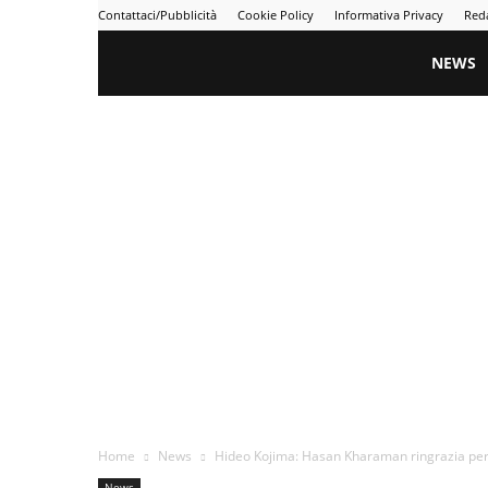
Contattaci/Pubblicità
Cookie Policy
Informativa Privacy
Red
Gametime
NEWS
Home
News
Hideo Kojima: Hasan Kharaman ringrazia per
News