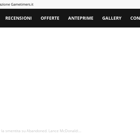
azione Gametimers.it
rs
RECENSIONI
OFFERTE
ANTEPRIME
GALLERY
CON
 la smentita su Abandoned. Lance McDonald:...