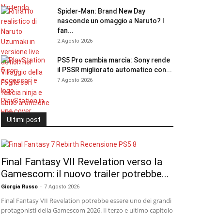
Spider-Man: Brand New Day
nasconde un omaggio a Naruto? I
fan...
2 Agosto 2026
PS5 Pro cambia marcia: Sony rende
il PSSR migliorato automatico con...
7 Agosto 2026
Ultimi post
Final Fantasy VII Revelation verso la
Gamescom: il nuovo trailer potrebbe...
Giorgia Russo
-
7 Agosto 2026
Final Fantasy VII Revelation potrebbe essere uno dei grandi
protagonisti della Gamescom 2026. Il terzo e ultimo capitolo