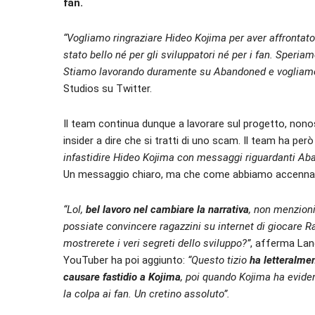
fan.
“Vogliamo ringraziare Hideo Kojima per aver affrontat
stato bello né per gli sviluppatori né per i fan. Speria
Stiamo lavorando duramente su Abandoned e vogliamo r
Studios su Twitter.
Il team continua dunque a lavorare sul progetto, nonost
insider a dire che si tratti di uno scam. Il team ha per
infastidire Hideo Kojima con messaggi riguardanti Ab
Un messaggio chiaro, ma che come abbiamo accennato 
“Lol,
bel lavoro nel cambiare la narrativa
, non menzioni
possiate convincere ragazzini su internet di giocare 
mostrerete i veri segreti dello sviluppo?”
, afferma Lan
YouTuber ha poi aggiunto:
“Questo tizio
ha letteralmen
causare fastidio a Kojima
, poi quando Kojima ha evidenz
la colpa ai fan. Un cretino assoluto”.