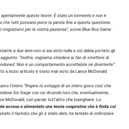
o apertamente queste teorie. È stato un tormento e non è
mo che tutti possano porre la parola fine a questa questione.
ingraziarvi per la vostra pazienza”
, scrive Blue Box Game
ante a due anni non si sia visto nulla e ciò abbia portato gli
ò aggiunto:
“Inoltre, vogliamo chiedere ai fan di smettere di
andoned. Non è un comportamento accettabile né divertente”
.
a inizio articolo è stato mal visto da Lance McDonald.
amo l’intero “fingere lo sviluppo di un intero gioco così che
Rainbow Six Siege con voi dicendo loro che, eventualmente,
ce McDonald, con parole tutt’altro che lusinghiere. Lo
te acceso e alimentato una teoria cospirativa che è finita col
iato il fastidio che gli è stato dato, ha tentato di indirizzare