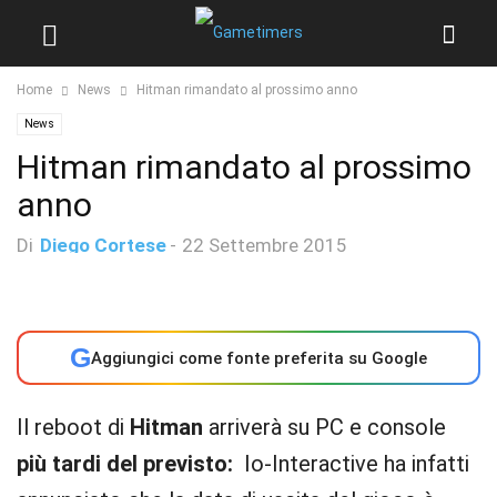
Home
News
Hitman rimandato al prossimo anno
News
Hitman rimandato al prossimo
anno
Di
Diego Cortese
-
22 Settembre 2015
G
Aggiungici come fonte preferita su Google
Il reboot di
Hitman
arriverà su PC e console
più tardi del previsto:
Io-Interactive ha infatti