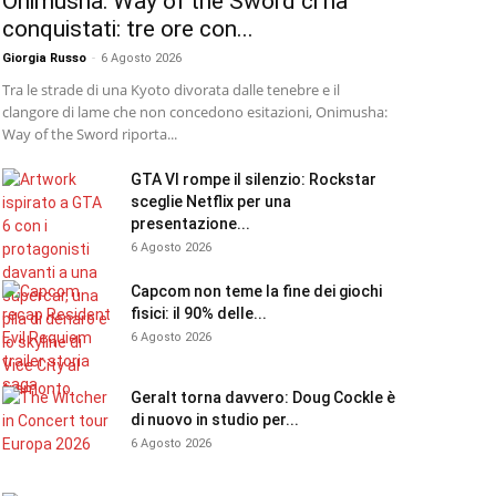
Onimusha: Way of the Sword ci ha
conquistati: tre ore con...
Giorgia Russo
-
6 Agosto 2026
Tra le strade di una Kyoto divorata dalle tenebre e il
clangore di lame che non concedono esitazioni, Onimusha:
Way of the Sword riporta...
GTA VI rompe il silenzio: Rockstar
sceglie Netflix per una
presentazione...
6 Agosto 2026
Capcom non teme la fine dei giochi
fisici: il 90% delle...
6 Agosto 2026
Geralt torna davvero: Doug Cockle è
di nuovo in studio per...
6 Agosto 2026