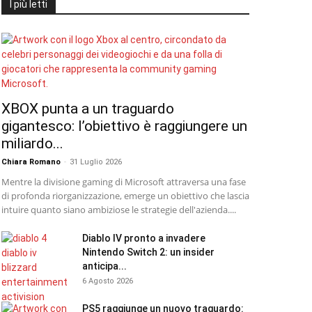
I più letti
XBOX punta a un traguardo
gigantesco: l’obiettivo è raggiungere un
miliardo...
Chiara Romano
-
31 Luglio 2026
Mentre la divisione gaming di Microsoft attraversa una fase
di profonda riorganizzazione, emerge un obiettivo che lascia
intuire quanto siano ambiziose le strategie dell'azienda....
Diablo IV pronto a invadere
Nintendo Switch 2: un insider
anticipa...
6 Agosto 2026
PS5 raggiunge un nuovo traguardo: