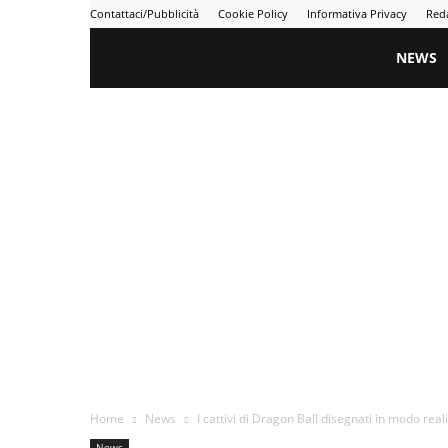
Contattaci/Pubblicità
Cookie Policy
Informativa Privacy
Red
Gametime
NEWS
Home
News
I cattivi di Dragon Ball disegnati in modo realis
News