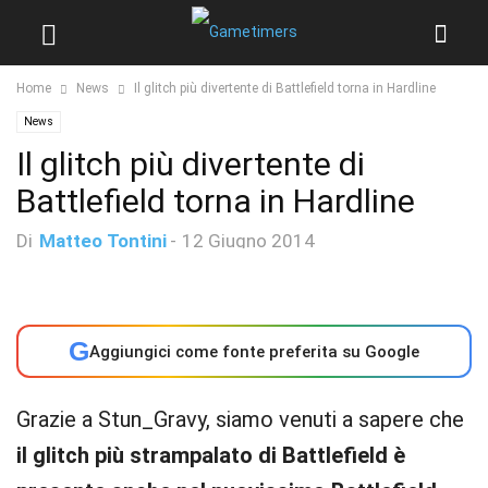
Home
News
Il glitch più divertente di Battlefield torna in Hardline
News
Il glitch più divertente di
Battlefield torna in Hardline
Di
Matteo Tontini
-
12 Giugno 2014
G
Aggiungici come fonte preferita su Google
Grazie a Stun_Gravy, siamo venuti a sapere che
il glitch più strampalato di Battlefield è