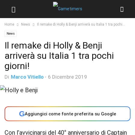
Home
News
Il remake di Holly & Benji arriverà su Italia 1 tra pochi...
News
Il remake di Holly & Benji
arriverà su Italia 1 tra pochi
giorni!
Di
Marco Vitiello
-
6 Dicembre 2019
G
Aggiungici come fonte preferita su Google
Con l’avvicinarsi del 40° anniversario di Captain