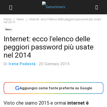
Home
News
Internet: ecco l'elenco delle peggiori password più usate
nel 2014
News
Internet: ecco l'elenco delle
peggiori password più usate
nel 2014
Di
Irene Podestà
-
20 Gennaio 2015
G
Aggiungici come fonte preferita su Google
Visto che siamo 2015 e ormai
internet è