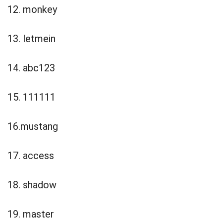
12. monkey
13. letmein
14. abc123
15. 111111
16.mustang
17. access
18. shadow
19. master