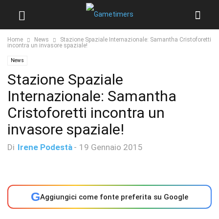
Home
News
Stazione Spaziale Internazionale: Samantha Cristoforetti
incontra un invasore spaziale!
News
Stazione Spaziale
Internazionale: Samantha
Cristoforetti incontra un
invasore spaziale!
Di
Irene Podestà
-
19 Gennaio 2015
G
Aggiungici come fonte preferita su Google