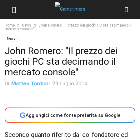
Home
News
John Romero: "Il prezzo dei giochi PC sta decimando il
mercato console"
News
John Romero: "Il prezzo dei
giochi PC sta decimando il
mercato console"
Di
Matteo Tontini
-
29 Luglio 2014
G
Aggiungici come fonte preferita su Google
Secondo quanto riferito dal co-fondatore ed