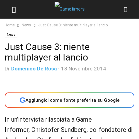
Home
News
Just Cause 3: niente multiplayer al lancio
News
Just Cause 3: niente
multiplayer al lancio
Di
Domenico De Rosa
-
18 Novembre 2014
G
Aggiungici come fonte preferita su Google
In un’intervista rilasciata a Game
Informer, Christofer Sundberg, co-fondatore di