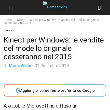
Home
News
Kinect per Windows: le vendite del modello originale
cesseranno nel 2015
News
Kinect per Windows: le vendite
del modello originale
cesseranno nel 2015
Di
Marla Wilde
-
31 Dicembre 2014
G
Aggiungici come fonte preferita su Google
A ottobre Microsoft ha diffuso un