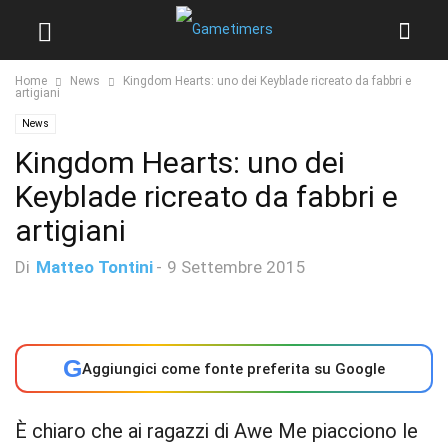
Home
News
Kingdom Hearts: uno dei Keyblade ricreato da fabbri e
artigiani
News
Kingdom Hearts: uno dei
Keyblade ricreato da fabbri e
artigiani
Di
Matteo Tontini
-
9 Settembre 2015
G
Aggiungici come fonte preferita su Google
È chiaro che ai ragazzi di Awe Me piacciono le