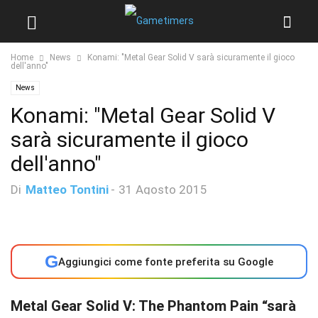
Home
News
Konami: "Metal Gear Solid V sarà sicuramente il gioco
dell'anno"
News
Konami: "Metal Gear Solid V
sarà sicuramente il gioco
dell'anno"
Di
Matteo Tontini
-
31 Agosto 2015
G
Aggiungici come fonte preferita su Google
Metal Gear Solid V: The Phantom Pain “sarà