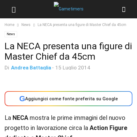
Home
News
La NECA presenta una figure di Master Chief da 45cm
News
La NECA presenta una figure di
Master Chief da 45cm
Di
Andrea Battaglia
-
15 Luglio 2014
G
Aggiungici come fonte preferita su Google
La
NECA
mostra le prime immagini del nuovo
progetto in lavorazione circa la
Action Figure