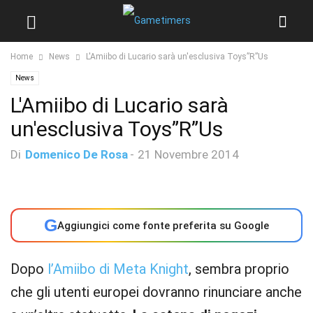
Home
News
L'Amiibo di Lucario sarà un'esclusiva Toys”R”Us
News
L'Amiibo di Lucario sarà
un'esclusiva Toys”R”Us
Di
Domenico De Rosa
-
21 Novembre 2014
G
Aggiungici come fonte preferita su Google
Dopo
l’Amiibo di Meta Knight
, sembra proprio
che gli utenti europei dovranno rinunciare anche