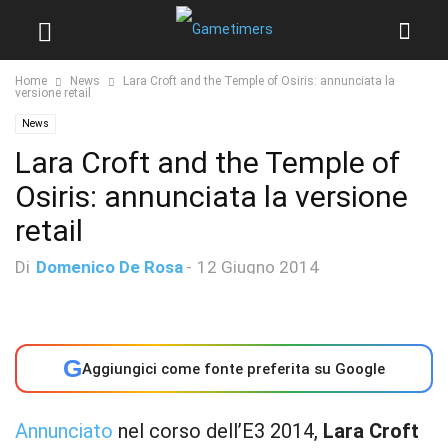
Home
News
Lara Croft and the Temple of Osiris: annunciata la
versione retail
News
Lara Croft and the Temple of
Osiris: annunciata la versione
retail
Di
Domenico De Rosa
-
12 Giugno 2014
G
Aggiungici come fonte preferita su Google
Annunciato
nel corso dell’E3 2014,
Lara Croft