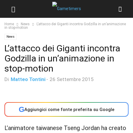
Home
News
L’attacco dei Giganti incontra Godzilla in un’animazione
in stop-motion
News
L’attacco dei Giganti incontra
Godzilla in un’animazione in
stop-motion
Di
Matteo Tontini
-
26 Settembre 2015
G
Aggiungici come fonte preferita su Google
L’animatore taiwanese Tseng Jordan ha creato