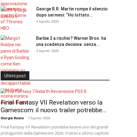
George R.R. Martin rompe il silenzio
dopo sei mesi: “Ho lottato...
4 Agosto 2026
Barbie 2 a rischio? Warner Bros. ha
una scadenza decisiva: senza...
2 Agosto 2026
Ultimi post
Final Fantasy VII Revelation verso la
Gamescom: il nuovo trailer potrebbe...
Giorgia Russo
-
7 Agosto 2026
Final Fantasy VII Revelation potrebbe essere uno dei grandi
protagonisti della Gamescom 2026. Il terzo e ultimo capitolo