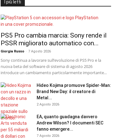
I più letti
PS5 Pro cambia marcia: Sony rende il
PSSR migliorato automatico con...
Giorgia Russo
-
7 Agosto 2026
Sony continua a lavorare sull’evoluzione di PS5 Pro e la
nuova beta del software di sistema di agosto 2026
introduce un cambiamento particolarmente importante...
Hideo Kojima promuove Spider-Man:
Brand New Day: il creatore di
Metal...
2 Agosto 2026
EA, quanto guadagna davvero
Andrew Wilson? I documenti SEC
fanno emergere...
7 Agosto 2026