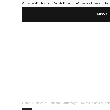
Contattaci/Pubblicità
Cookie Policy
Informativa Privacy
Red
Gametime
NEWS
Home
News
Lichdom: Battlemage – svelata la data d'usci
News