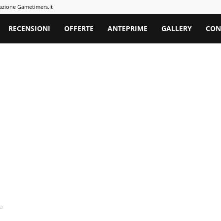
azione Gametimers.it
rs
RECENSIONI
OFFERTE
ANTEPRIME
GALLERY
CON
ta