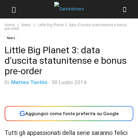
Home
News
Little Big Planet 3: data d'uscita statunitense e bonus
pre-order
News
Little Big Planet 3: data
d'uscita statunitense e bonus
pre-order
Di
Matteo Tontini
-
30 Luglio 2014
G
Aggiungici come fonte preferita su Google
Tutti gli appassionati della serie saranno felici