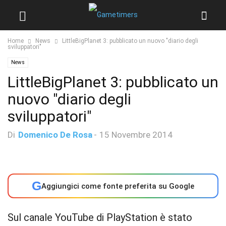
Home
News
LittleBigPlanet 3: pubblicato un nuovo "diario degli
sviluppatori"
News
LittleBigPlanet 3: pubblicato un
nuovo "diario degli
sviluppatori"
Di
Domenico De Rosa
-
15 Novembre 2014
G
Aggiungici come fonte preferita su Google
Sul canale YouTube di PlayStation è stato