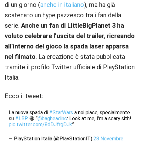
di un giorno (
anche in italiano
), ma ha già
scatenato un hype pazzesco tra i fan della
serie.
Anche un fan di LittleBigPlanet 3 ha
voluto celebrare l’uscita del trailer, ricreando
all’interno del gioco la spada laser apparsa
nel filmato
. La creazione è stata pubblicata
tramite il profilo Twitter ufficiale di PlayStation
Italia.
Ecco il tweet:
La nuova spada di
#StarWars
a noi piace, specialmente
su
#LBP
😀 “
@bagheadinc
: Look at me, I’m a scary sith!
pic.twitter.com/8dDJfrgDJk
”
— PlayStation Italia (@PlayStationIT)
28 Novembre