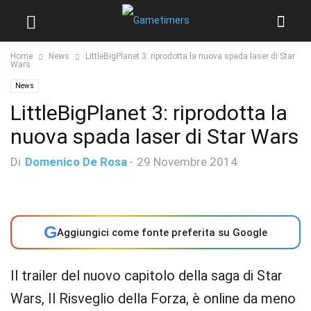
Home
News
LittleBigPlanet 3: riprodotta la nuova spada laser di Star
Wars
News
LittleBigPlanet 3: riprodotta la
nuova spada laser di Star Wars
Di
Domenico De Rosa
-
29 Novembre 2014
G
Aggiungici come fonte preferita su Google
Il trailer del nuovo capitolo della saga di Star
Wars, Il Risveglio della Forza, è online da meno