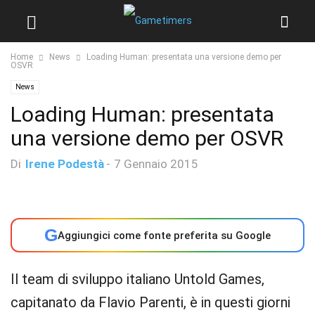
Home
News
Loading Human: presentata una versione demo per
OSVR
News
Loading Human: presentata
una versione demo per OSVR
Di
Irene Podestà
-
7 Gennaio 2015
G
Aggiungici come fonte preferita su Google
Il team di sviluppo italiano Untold Games,
capitanato da Flavio Parenti, è in questi giorni