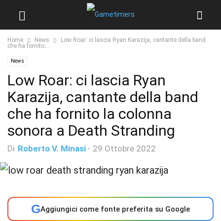
Home
News
Low Roar: ci lascia Ryan Karazija, cantante della band
che ha fornito...
News
Low Roar: ci lascia Ryan
Karazija, cantante della band
che ha fornito la colonna
sonora a Death Stranding
Di
Roberto V. Minasi
-
29 Ottobre 2022
G
Aggiungici come fonte preferita su Google