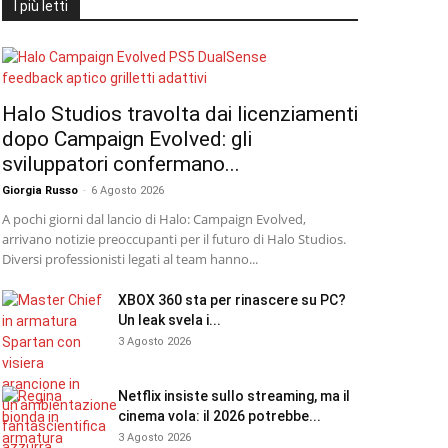
I più letti
Halo Studios travolta dai licenziamenti
dopo Campaign Evolved: gli
sviluppatori confermano...
Giorgia Russo
-
6 Agosto 2026
A pochi giorni dal lancio di Halo: Campaign Evolved,
arrivano notizie preoccupanti per il futuro di Halo Studios.
Diversi professionisti legati al team hanno...
XBOX 360 sta per rinascere su PC?
Un leak svela i...
3 Agosto 2026
Netflix insiste sullo streaming, ma il
cinema vola: il 2026 potrebbe...
3 Agosto 2026