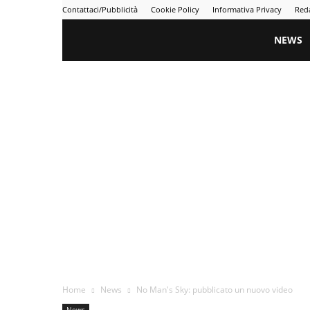
Contattaci/Pubblicità
Cookie Policy
Informativa Privacy
Red
Gametime
NEWS
Home
News
No Man's Sky: pubblicato un nuovo video
News