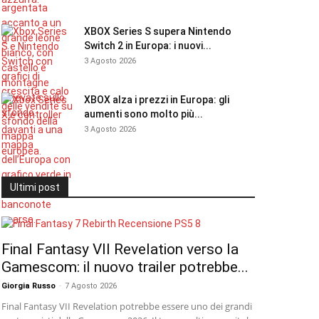
XBOX Series S supera Nintendo
Switch 2 in Europa: i nuovi...
3 Agosto 2026
XBOX alza i prezzi in Europa: gli
aumenti sono molto più...
3 Agosto 2026
Ultimi post
Final Fantasy VII Revelation verso la
Gamescom: il nuovo trailer potrebbe...
Giorgia Russo
-
7 Agosto 2026
Final Fantasy VII Revelation potrebbe essere uno dei grandi