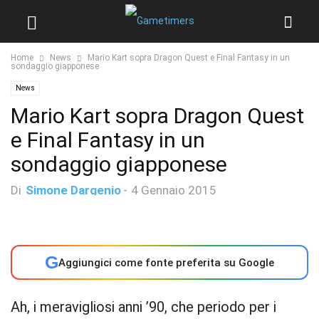
Home
News
Mario Kart sopra Dragon Quest e Final Fantasy in un
sondaggio giapponese
News
Mario Kart sopra Dragon Quest
e Final Fantasy in un
sondaggio giapponese
Di
Simone Dargenio
-
4 Gennaio 2015
G
Aggiungici come fonte preferita su Google
Ah, i meravigliosi anni ’90, che periodo per i