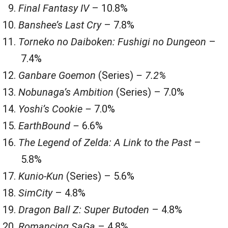
Final Fantasy IV
– 10.8%
Banshee’s Last Cry
– 7.8%
Torneko no Daiboken: Fushigi no Dungeon
–
7.4%
Ganbare Goemon
(Series)
– 7.2%
Nobunaga’s Ambition
(Series) – 7.0%
Yoshi’s Cookie –
7.0%
EarthBound –
6.6%
The Legend of Zelda: A Link to the Past
–
5.8%
Kunio-Kun
(Series) – 5.6%
SimCity
– 4.8%
Dragon Ball Z: Super Butoden
– 4.8%
Romancing SaGa
– 4.8%