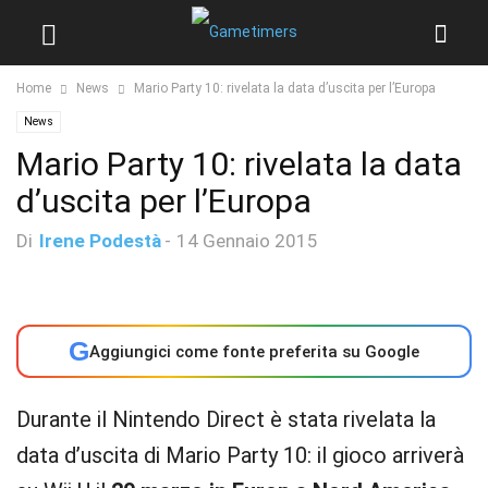
Home
News
Mario Party 10: rivelata la data d’uscita per l’Europa
News
Mario Party 10: rivelata la data
d’uscita per l’Europa
Di
Irene Podestà
-
14 Gennaio 2015
G
Aggiungici come fonte preferita su Google
Durante il Nintendo Direct è stata rivelata la
data d’uscita di Mario Party 10: il gioco arriverà