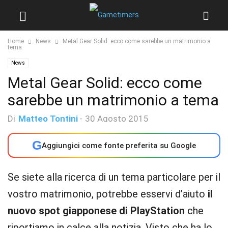
Home
News
Metal Gear Solid: ecco come sarebbe un matrimonio a
tema
News
Metal Gear Solid: ecco come
sarebbe un matrimonio a tema
Di
Matteo Tontini
-
30 Agosto 2015
G
Aggiungici come fonte preferita su Google
Se siete alla ricerca di un tema particolare per il
vostro matrimonio, potrebbe esservi d’aiuto
il
nuovo spot giapponese di PlayStation
che
riportiamo in calce alla notizia. Visto che ha lo