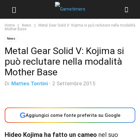
Home
News
Metal Gear Solid V: Kojima si può reclutare nella modalità
Mother Base
News
Metal Gear Solid V: Kojima si
può reclutare nella modalità
Mother Base
Di
Matteo Tontini
-
2 Settembre 2015
G
Aggiungici come fonte preferita su Google
Hideo Kojima ha fatto un cameo
nel suo