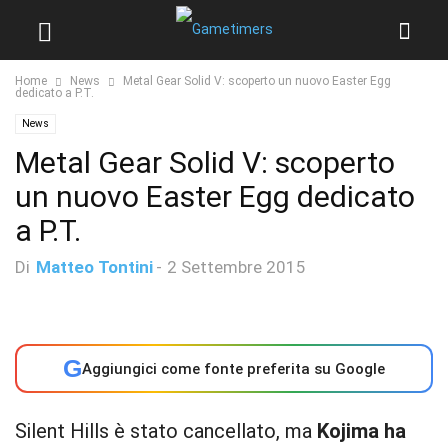
Home
News
Metal Gear Solid V: scoperto un nuovo Easter Egg
dedicato a P.T.
News
Metal Gear Solid V: scoperto
un nuovo Easter Egg dedicato
a P.T.
Di
Matteo Tontini
-
2 Settembre 2015
G
Aggiungici come fonte preferita su Google
Silent Hills è stato cancellato, ma
Kojima ha