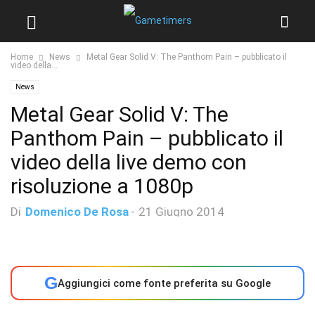
Home
News
Metal Gear Solid V: The Panthom Pain – pubblicato il
video della...
News
Metal Gear Solid V: The
Panthom Pain – pubblicato il
video della live demo con
risoluzione a 1080p
Di
Domenico De Rosa
-
21 Giugno 2014
G
Aggiungici come fonte preferita su Google