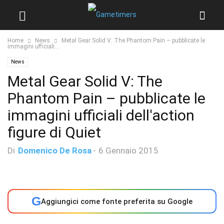
Home
News
Metal Gear Solid V: The Phantom Pain – pubblicate le
immagini ufficiali...
News
Metal Gear Solid V: The
Phantom Pain – pubblicate le
immagini ufficiali dell'action
figure di Quiet
Di
Domenico De Rosa
-
6 Gennaio 2015
G
Aggiungici come fonte preferita su Google