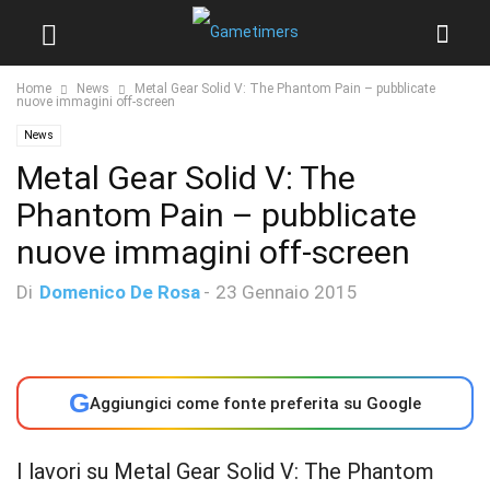
Home
News
Metal Gear Solid V: The Phantom Pain – pubblicate
nuove immagini off-screen
News
Metal Gear Solid V: The
Phantom Pain – pubblicate
nuove immagini off-screen
Di
Domenico De Rosa
-
23 Gennaio 2015
G
Aggiungici come fonte preferita su Google
I lavori su Metal Gear Solid V: The Phantom