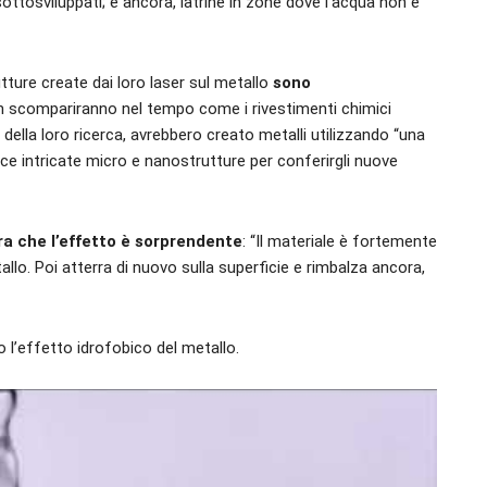
sottosviluppati; e ancora, latrine in zone dove l’acqua non è
tture create dai loro laser sul metallo
sono
on scompariranno nel tempo come i rivestimenti chimici
della loro ricerca, avrebbero creato metalli utilizzando “una
sce intricate micro e nanostrutture per conferirgli nuove
ra che l’effetto è sorprendente
: “Il materiale è fortemente
allo. Poi atterra di nuovo sulla superficie e rimbalza ancora,
o l’effetto idrofobico del metallo.