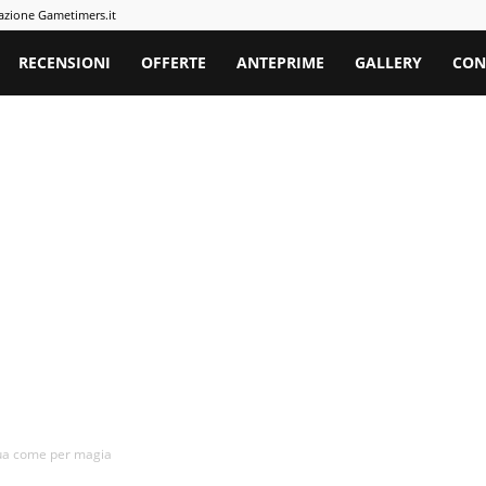
azione Gametimers.it
rs
RECENSIONI
OFFERTE
ANTEPRIME
GALLERY
CON
qua come per magia