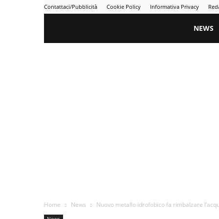
Contattaci/Pubblicità
Cookie Policy
Informativa Privacy
Red
Gametime
NEWS
Home
News
Nuovo metallo idrofobico fa rimbalzare l’ac
News