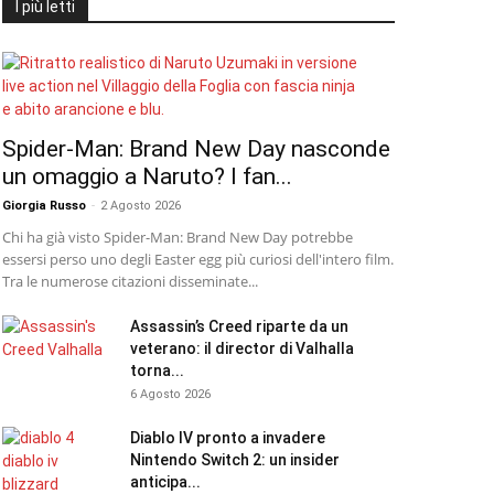
I più letti
Spider-Man: Brand New Day nasconde
un omaggio a Naruto? I fan...
Giorgia Russo
-
2 Agosto 2026
Chi ha già visto Spider-Man: Brand New Day potrebbe
essersi perso uno degli Easter egg più curiosi dell'intero film.
Tra le numerose citazioni disseminate...
Assassin’s Creed riparte da un
veterano: il director di Valhalla
torna...
6 Agosto 2026
Diablo IV pronto a invadere
Nintendo Switch 2: un insider
anticipa...