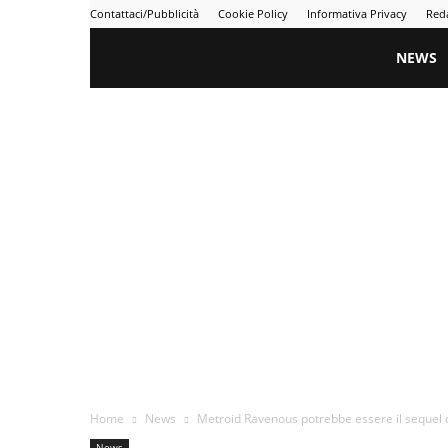
Contattaci/Pubblicità
Cookie Policy
Informativa Privacy
Red
Gametime
NEWS
Home
News
Metroid Ravenous potrebbe essere il sequel di
News