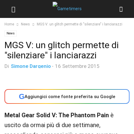
Home
News
MGS V: un glitch permette di "silenziare" i lanciarazzi
News
MGS V: un glitch permette di
"silenziare" i lanciarazzi
Di
Simone Dargenio
-
16 Settembre 2015
G
Aggiungici come fonte preferita su Google
Metal Gear Solid V: The Phantom Pain
è
uscito da ormai più di due settimane,