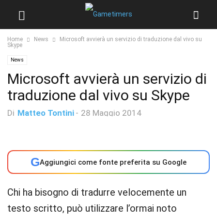
Home
News
Microsoft avvierà un servizio di traduzione dal vivo su
Skype
News
Microsoft avvierà un servizio di
traduzione dal vivo su Skype
Di
Matteo Tontini
-
28 Maggio 2014
G
Aggiungici come fonte preferita su Google
Chi ha bisogno di tradurre velocemente un
testo scritto, può utilizzare l’ormai noto