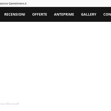
azione Gametimers.it
rs
RECENSIONI
OFFERTE
ANTEPRIME
GALLERY
CON
enza Microsoft