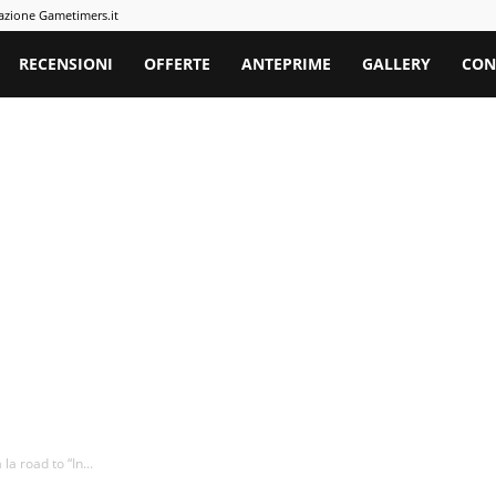
azione Gametimers.it
rs
RECENSIONI
OFFERTE
ANTEPRIME
GALLERY
CON
a road to “In...