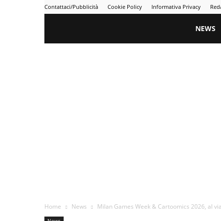
Contattaci/Pubblicità
Cookie Policy
Informativa Privacy
Red
Gametime
NEWS
Home
News
Milan Games Week & Cartoomics 2026, al via l
News