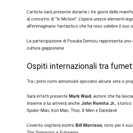
L’artista sarà presente durante i tre giorni della mani
al concetto di “In Motion”. L’opera unisce elementi lega
all’immaginario fantastico che ha reso celebre il suo st
La partecipazione di Posuka Demizu rappresenta uno d
cultura giapponese.
Ospiti internazionali tra fumet
Tra i primi nomi annunciati spiccano alcune vere e pr
Sarà infatti presente
Mark Waid
, autore che ha lasci
Insieme a lui arriverà anche
John Romita Jr.
, storic
Spider-Man, Iron Man, Thor, X-Men e Daredevil.
L’evento ospiterà inoltre
Bill Morrison
, noto per il s
The Simpsons
e
Futurama
.