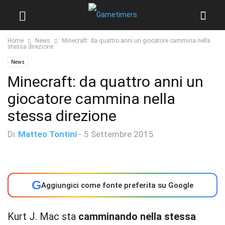
Home
News
Minecraft: da quattro anni un giocatore cammina nella
stessa direzione
News
Minecraft: da quattro anni un
giocatore cammina nella
stessa direzione
Di
Matteo Tontini
-
5 Settembre 2015
G
Aggiungici come fonte preferita su Google
Kurt J. Mac sta
camminando nella stessa