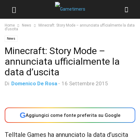
Home
News
Minecraft: Story Mode – annunciata ufficialmente la data
d’uscita
News
Minecraft: Story Mode –
annunciata ufficialmente la
data d’uscita
Di
Domenico De Rosa
-
16 Settembre 2015
G
Aggiungici come fonte preferita su Google
Telltale Games ha annunciato la data d’uscita