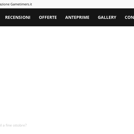
azione Gametimers.it
rs
RECENSIONI
OFFERTE
ANTEPRIME
GALLERY
CON
l a fine ottobre?