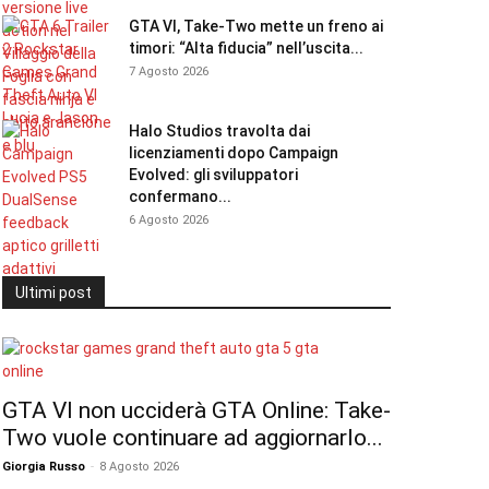
GTA VI, Take-Two mette un freno ai
timori: “Alta fiducia” nell’uscita...
7 Agosto 2026
Halo Studios travolta dai
licenziamenti dopo Campaign
Evolved: gli sviluppatori
confermano...
6 Agosto 2026
Ultimi post
GTA VI non ucciderà GTA Online: Take-
Two vuole continuare ad aggiornarlo...
Giorgia Russo
-
8 Agosto 2026