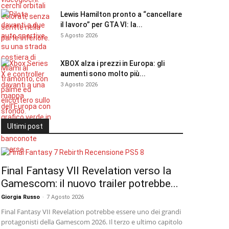
Lewis Hamilton pronto a “cancellare
il lavoro” per GTA VI: la...
5 Agosto 2026
XBOX alza i prezzi in Europa: gli
aumenti sono molto più...
3 Agosto 2026
Ultimi post
Final Fantasy VII Revelation verso la
Gamescom: il nuovo trailer potrebbe...
Giorgia Russo
-
7 Agosto 2026
Final Fantasy VII Revelation potrebbe essere uno dei grandi
protagonisti della Gamescom 2026. Il terzo e ultimo capitolo