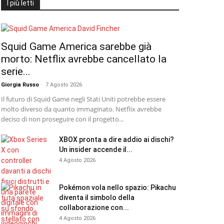
I più letti
Squid Game America sarebbe già
morto: Netflix avrebbe cancellato la
serie...
Giorgia Russo
-
7 Agosto 2026
Il futuro di Squid Game negli Stati Uniti potrebbe essere
molto diverso da quanto immaginato. Netflix avrebbe
deciso di non proseguire con il progetto...
XBOX pronta a dire addio ai dischi?
Un insider accende il...
4 Agosto 2026
Pokémon vola nello spazio: Pikachu
diventa il simbolo della
collaborazione con...
4 Agosto 2026