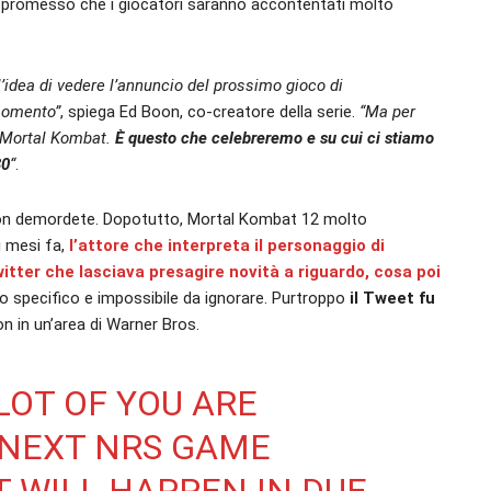
ha promesso che i giocatori saranno accontentati molto
’idea di vedere l’annuncio del prossimo gioco di
momento”
, spiega Ed Boon, co-creatore della serie.
“Ma per
 Mortal Kombat.
È questo che celebreremo e su cui ci stiamo
30
“
.
non demordete. Dopotutto, Mortal Kombat 12 molto
i mesi fa,
l’attore che interpreta il personaggio di
tter che lasciava presagire novità a riguardo, cosa poi
ppo specifico e impossibile da ignorare. Purtroppo
il Tweet fu
n in un’area di Warner Bros.
LOT OF YOU ARE
 NEXT NRS GAME