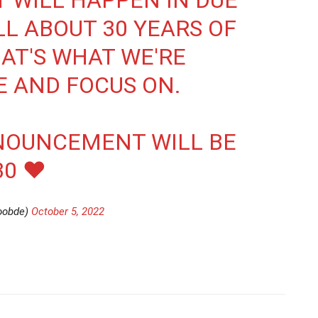
 WILL HAPPEN IN DUE
ALL ABOUT 30 YEARS OF
AT'S WHAT WE'RE
E AND FOCUS ON.
NOUNCEMENT WILL BE
0 ❤️
oobde)
October 5, 2022