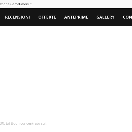
azione Gametimers.it
rs
RECENSIONI
OFFERTE
ANTEPRIME
GALLERY
CON
0. Ed Boon concentrato sul...