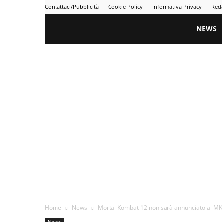
Contattaci/Pubblicità
Cookie Policy
Informativa Privacy
Red
Gametime
NEWS
Home
News
Mortal Kombat 12 non sarà annunciato al MK3
News