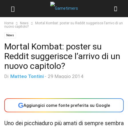
Home
News
Mortal Kombat: poster su Reddit suggerisce l’arrivo di un
nuovo capitolo?
News
Mortal Kombat: poster su
Reddit suggerisce l’arrivo di un
nuovo capitolo?
Di
Matteo Tontini
-
29 Maggio 2014
G
Aggiungici come fonte preferita su Google
Uno dei picchiaduro più amati di sempre sembra