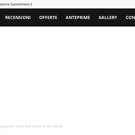
azione Gametimers.it
rs
RECENSIONI
OFFERTE
ANTEPRIME
GALLERY
CON
apponesi sarà distribuita in Occidente