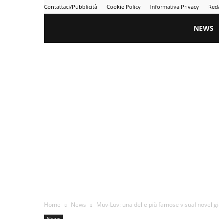
Contattaci/Pubblicità
Cookie Policy
Informativa Privacy
Red
Gametime
NEWS
Home
News
Muv-Luv: una delle più famose visual novel gi
News