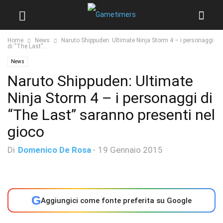
Home
News
Naruto Shippuden: Ultimate Ninja Storm 4 – i personaggi
di “The Last”...
News
Naruto Shippuden: Ultimate
Ninja Storm 4 – i personaggi di
“The Last” saranno presenti nel
gioco
Di
Domenico De Rosa
-
19 Gennaio 2015
G
Aggiungici come fonte preferita su Google