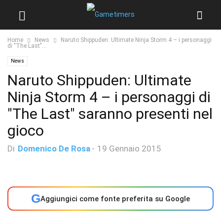
Home
News
Naruto Shippuden: Ultimate Ninja Storm 4 – i personaggi
di "The Last"...
News
Naruto Shippuden: Ultimate
Ninja Storm 4 – i personaggi di
"The Last" saranno presenti nel
gioco
Di
Domenico De Rosa
-
19 Gennaio 2015
G
Aggiungici come fonte preferita su Google