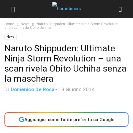
Home
News
Naruto Shippuden: Ultimate Ninja Storm Revolution –
una scan rivela Obito Uchiha...
News
Naruto Shippuden: Ultimate
Ninja Storm Revolution – una
scan rivela Obito Uchiha senza
la maschera
Di
Domenico De Rosa
-
19 Giugno 2014
G
Aggiungici come fonte preferita su Google