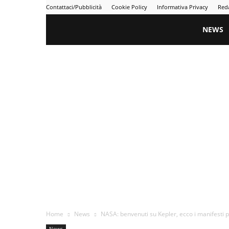
Contattaci/Pubblicità
Cookie Policy
Informativa Privacy
Red
Gametime
NEWS
Home
News
NASA: benvenuti su Kepler, ecco i manifesti pe
News