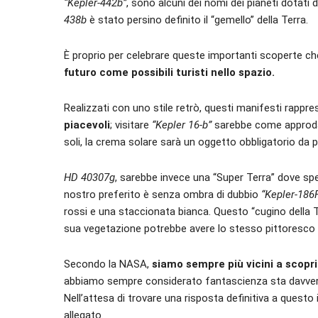
“Kepler-442b”
, sono alcuni dei nomi dei pianeti dotati 
438b
è stato persino definito il “gemello” della Terra.
È proprio per celebrare queste importanti scoperte che
futuro come possibili turisti nello spazio.
Realizzati con uno stile retrò, questi manifesti rappr
piacevoli
; visitare
“Kepler 16-b”
sarebbe come approdare
soli, la crema solare sarà un oggetto obbligatorio da po
HD 40307g
, sarebbe invece una “Super Terra” dove s
nostro preferito è senza ombra di dubbio
“Kepler-186
rossi e una staccionata bianca. Questo “cugino della T
sua vegetazione potrebbe avere lo stesso pittoresco 
Secondo la NASA,
siamo sempre più vicini a scopri
abbiamo sempre considerato fantascienza sta davvero
Nell’attesa di trovare una risposta definitiva a questo
allegato.