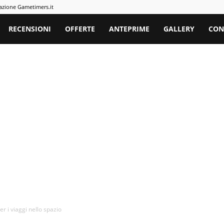
azione Gametimers.it
rs
RECENSIONI
OFFERTE
ANTEPRIME
GALLERY
CON
r i viaggi nello spazio