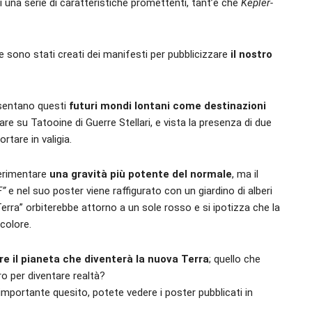
di una serie di caratteristiche promettenti, tant’è che
Kepler-
 sono stati creati dei manifesti per pubblicizzare
il nostro
esentano questi
futuri mondi lontani come destinazioni
 su Tatooine di Guerre Stellari, e vista la presenza di due
rtare in valigia.
perimentare
una gravità più potente del normale
, ma il
F”
e nel suo poster viene raffigurato con un giardino di alberi
erra” orbiterebbe attorno a un sole rosso e si ipotizza che la
colore.
re il pianeta che diventerà la nuova Terra
; quello che
 per diventare realtà?
 importante quesito, potete vedere i poster pubblicati in