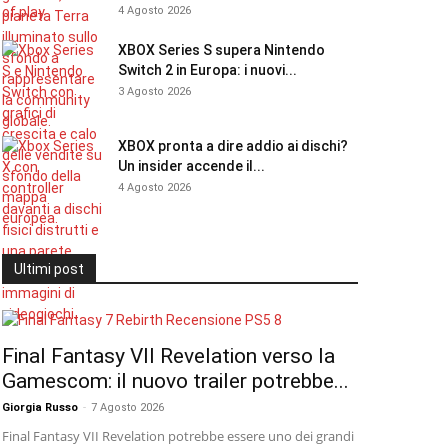
4 Agosto 2026
XBOX Series S supera Nintendo
Switch 2 in Europa: i nuovi...
3 Agosto 2026
XBOX pronta a dire addio ai dischi?
Un insider accende il...
4 Agosto 2026
Ultimi post
Final Fantasy VII Revelation verso la
Gamescom: il nuovo trailer potrebbe...
Giorgia Russo
-
7 Agosto 2026
Final Fantasy VII Revelation potrebbe essere uno dei grandi