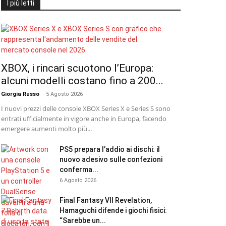
I più letti
XBOX, i rincari scuotono l’Europa:
alcuni modelli costano fino a 200...
Giorgia Russo
-
5 Agosto 2026
I nuovi prezzi delle console XBOX Series X e Series S sono
entrati ufficialmente in vigore anche in Europa, facendo
emergere aumenti molto più...
PS5 prepara l’addio ai dischi: il
nuovo adesivo sulle confezioni
conferma...
6 Agosto 2026
Final Fantasy VII Revelation,
Hamaguchi difende i giochi fisici:
“Sarebbe un...